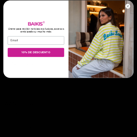
Únete para recibir noticias exclusivas, accesos
anticipados y mucho más
Introduce tu Email:
10% DE DESCUENTO
DEJA TU EMAIL Y CONSIGUE TU -10% DE
DESCUENTO
ENVIAR
Este sitio está protegido por hCaptcha y se aplican
la Política de privacidad de hCaptcha
y los
Términos del
servicio.
AVISO LEGAL
TÉRMINOS Y CONDICIONES
AVISO LEGAL
POLÍTICA DE COOKIES