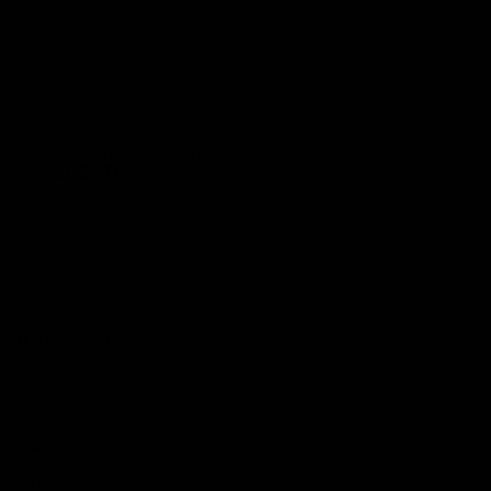
DEJA TU EMAIL Y CONSIGUE TU -10% DE
DESCUENTO
JOIN
This site is protected by hCaptcha and the hCaptcha
Privacy Policy
and
Terms of Service
apply.
AVISO LEGAL
TÉRMINOS Y CONDICIONES
AVISO LEGAL
POLÍTICA DE COOKIES
BAIKIS FAMILY
INSTAGRAM