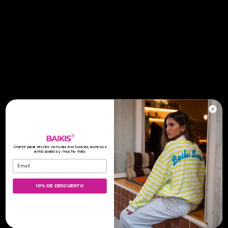
DEVOLUCIONES
¿COMO REALIZAR UNA DEVOLUCIÓN/CAMBIO DE
TALLA?
PLAZO DE DEVOLUCIÓN
¿PUEDO CAMBIAR LA DIRECCIÓN DE RECOGIDA
DE UNA DEVOLUCIÓN?
Únete para recibir noticias exclusivas, accesos
anticipados y mucho más
Introduce tu Email:
COSTES DE DEVOLUCIÓN
10% DE DESCUENTO
¿CÓMO RECIBO EL IMPORTE DE MI
DEVOLUCIÓN?