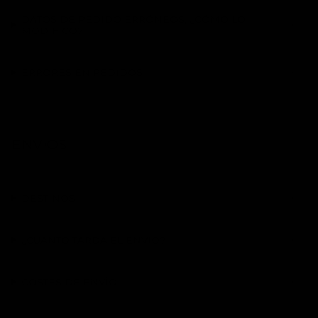
DATOS DE PEDIDO ERRÓNEOS, ¿CÓMO LO
MODIFICO?
ERRORES EN PEDIDOS
ENVÍOS
DESTINOS
¿CUÁNTO TARDA EL ENVÍO?
COSTES DE ENVÍO