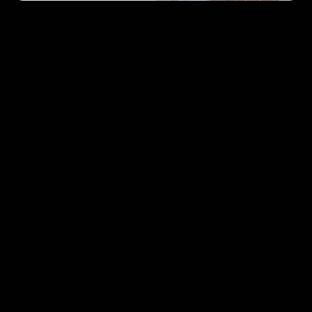
PROCEDIMIENTO DEVOLUCIÓN DE UN PRODUCTO
DEFECTUOSO
HE RECIBIDO UN PRODUCTO EQUIVOCADO,
¿COMO RECIBO EL CORRECTO?
CÓMO USAR LOS VALES DE UNA DEVOLUCIÓN
NO HE RECIBIDO EL VALE