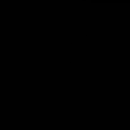
jo
Polar African azul
00 EUR
€20,99 EUR
€42,00 EUR
2 colores
1
2
3
4
Siguiente