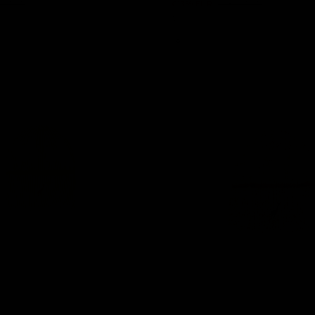
00 EUR
€13,99 EUR
€28,00 EUR
12 colores
-50%