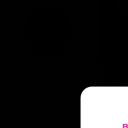
Bandana vino
Bucket Happy
€28,00 EUR
€21,60 EUR
€36,00 EUR
9 colores
-50%
-50%