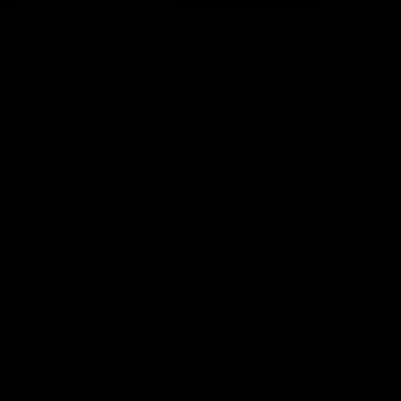
Polar African Gris
€20,99 EUR
€42,00 EUR
2 colores