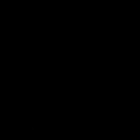
Bandana beige
Bandana bugan
€21,60 EUR
€36,00 EUR
€21,60 EUR
€36
9 colores
9 colores
-40%
-40%