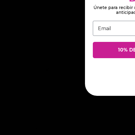
Únete para recibir 
anticip
Introduce tu Ema
10% D
Gorro Baikis blanco
Gorro Baikis Fu