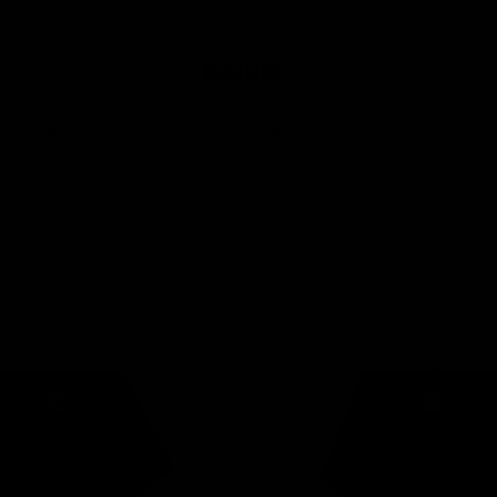
ENVÍO GRATIS A PARTIR DE 70€
ANDANAS
GORROS
ACCESORIOS
-40%