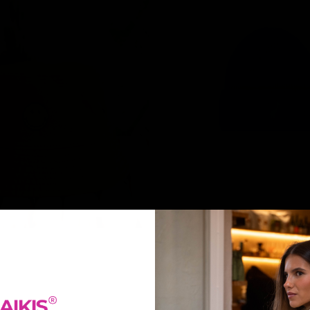
Gorro Baikis azul
€13,99 EUR
€28,00 EUR
12 colores
-50%