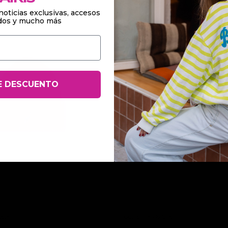
noticias exclusivas, accesos
ados y mucho más
il:
E DESCUENTO
csia
Gorro Baikis Gris