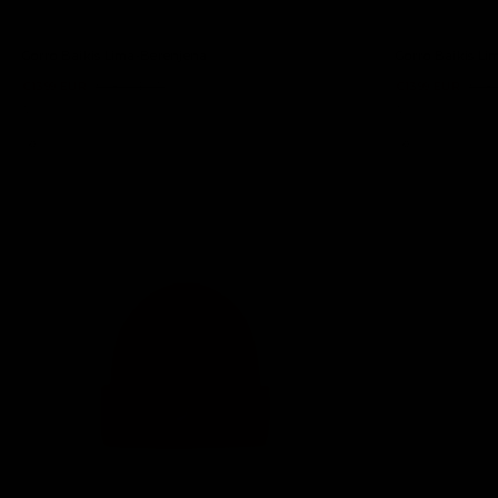
Gorro Baikis Lima-Berenjena
Gorro Baikis Li
€13,99 EUR
€28,00 EUR
€13,99 EUR
€28,
12 colores
12 colores
-50%
-50%