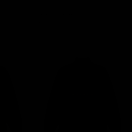
Gorro Baikis Morado
€13,99 EUR
€28,00 EUR
12 colores
-50%