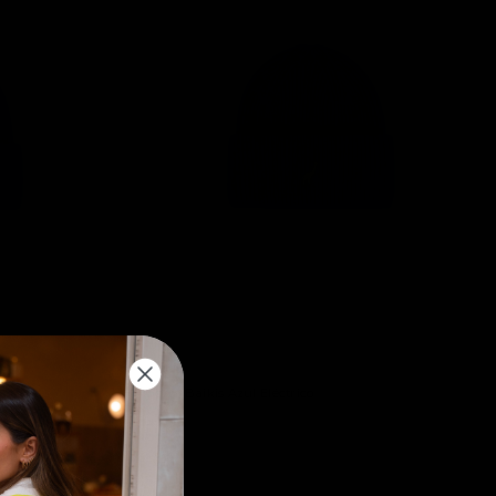
Gorro Baikis Azul Eléctrico
Agotado
12 colores
-50%