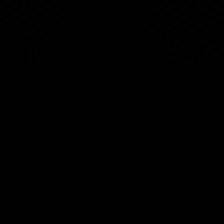
gris
Bandana rayas negro
,00 EUR
€21,60 EUR
€36,00 EUR
9 colores
-50%