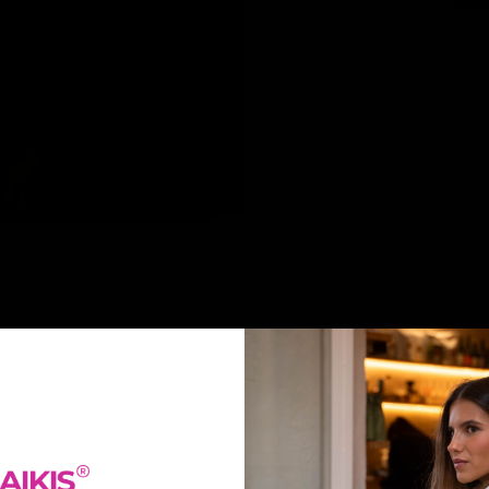
Descripción
Gorro de punto gris con jira
Cuidados
Envíos y Devoluciones
Devoluciones antes de 1
Envío gratuito en pedid
Completa el look:
Su
€23