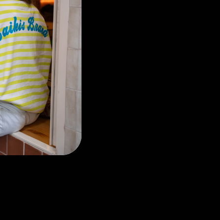
adera Stripes Stormy
,99 EUR
€65,00 EUR
ar Retro Paon
6,70 EUR
€89,00 EUR