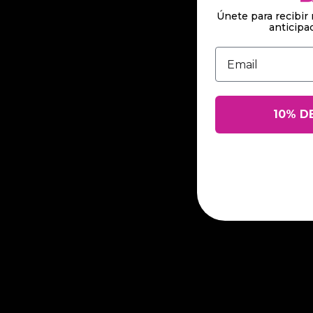
Únete para recibir 
anticip
Introduce tu Ema
10% D