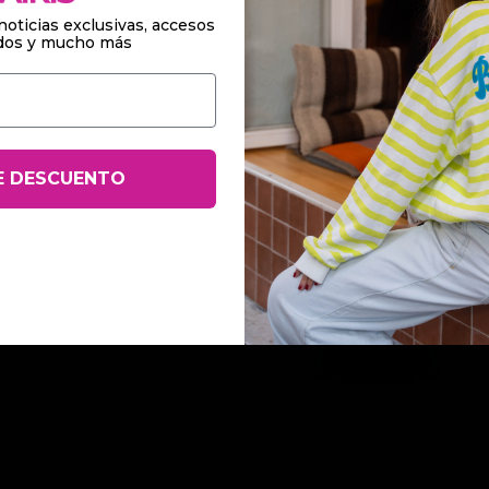
noticias exclusivas, accesos
ados y mucho más
il:
Sud
€45
E DESCUENTO
Pol
€2