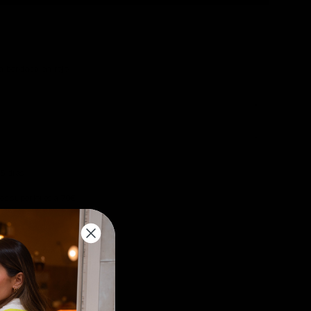
fa bordada en rojo
5 días
os superiores a 70€
dadera Karma Marsala
,99 EUR
€60,00 EUR