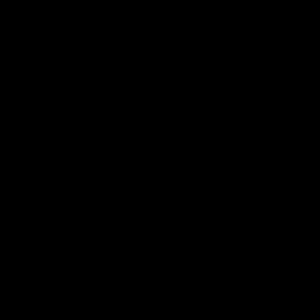
Polar Baikis Gris 2.0
€20,99 EUR
€42,00 EUR
PRODUCTOS RELACIONADOS