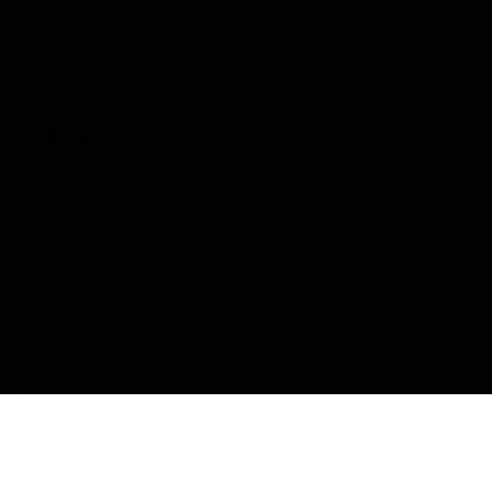
TÉRMINOS Y CONDICIONES
AVISO LEGAL
POLÍTICA DE COOKIES
BAIKIS FAMILY
INSTAGRAM
TIKTOK
FACEBOOK
SPOTIFY
ATENCIÓN AL CLIENTE
CONTACTO
¿Te ayudamos?
ENVÍOS Y DEVOLUCIONES
FAQ
Idioma
Moneda
ESPAÑOL
EUR €