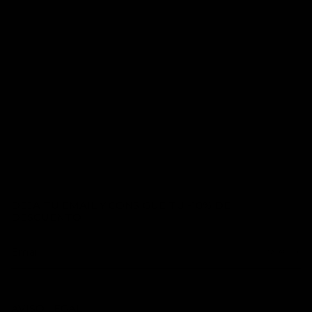
DEJA TU EMAIL Y CONSIGUE TU -10% DE
DESCUENTO
ENVIAR
Este sitio está protegido por hCaptcha y se aplican
la Política de privacidad de hCaptcha
y los
Términos del
servicio.
AVISO LEGAL